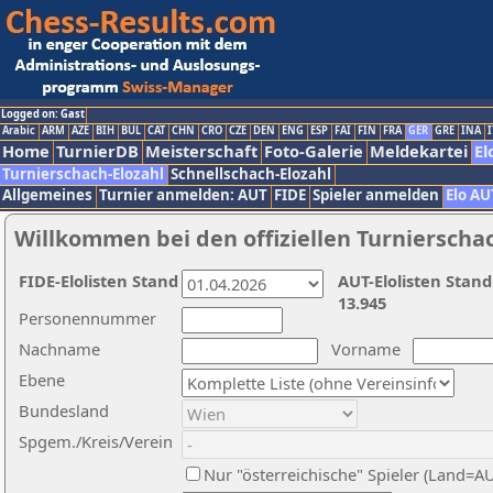
Logged on: Gast
Arabic
ARM
AZE
BIH
BUL
CAT
CHN
CRO
CZE
DEN
ENG
ESP
FAI
FIN
FRA
GER
GRE
INA
I
Home
TurnierDB
Meisterschaft
Foto-Galerie
Meldekartei
El
Turnierschach-Elozahl
Schnellschach-Elozahl
Allgemeines
Turnier anmelden: AUT
FIDE
Spieler anmelden
Elo AU
Willkommen bei den offiziellen Turnierscha
FIDE-Elolisten Stand
AUT-Elolisten Stand
13.945
Personennummer
Nachname
Vorname
Ebene
Bundesland
Spgem./Kreis/Verein
Nur "österreichische" Spieler (Land=A