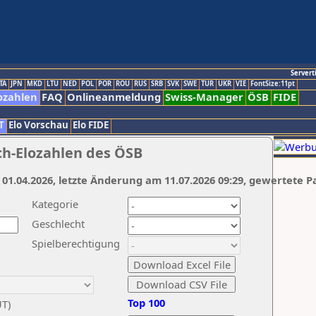
Servert
TA
JPN
MKD
LTU
NED
POL
POR
ROU
RUS
SRB
SVK
SWE
TUR
UKR
VIE
FontSize:11pt
ozahlen
FAQ
Onlineanmeldung
Swiss-Manager
ÖSB
FIDE
T
Elo Vorschau
Elo FIDE
ch-Elozahlen des ÖSB
 01.04.2026, letzte Änderung am 11.07.2026 09:29, gewertete P
Kategorie
Geschlecht
Spielberechtigung
Top 100
UT)