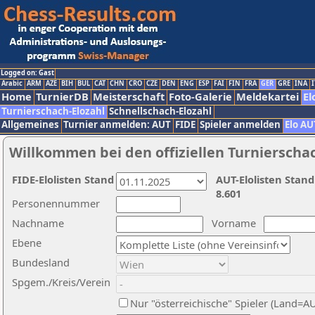
Logged on: Gast
Arabic
ARM
AZE
BIH
BUL
CAT
CHN
CRO
CZE
DEN
ENG
ESP
FAI
FIN
FRA
GER
GRE
INA
I
Home
TurnierDB
Meisterschaft
Foto-Galerie
Meldekartei
El
Turnierschach-Elozahl
Schnellschach-Elozahl
Allgemeines
Turnier anmelden: AUT
FIDE
Spieler anmelden
Elo AU
Willkommen bei den offiziellen Turnierscha
FIDE-Elolisten Stand
AUT-Elolisten Stand
8.601
Personennummer
Nachname
Vorname
Ebene
Bundesland
Spgem./Kreis/Verein
Nur "österreichische" Spieler (Land=A