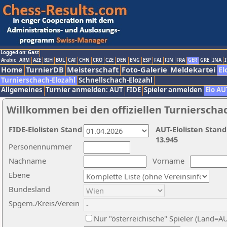
Logged on: Gast
Arabic
ARM
AZE
BIH
BUL
CAT
CHN
CRO
CZE
DEN
ENG
ESP
FAI
FIN
FRA
GER
GRE
INA
I
Home
TurnierDB
Meisterschaft
Foto-Galerie
Meldekartei
El
Turnierschach-Elozahl
Schnellschach-Elozahl
Allgemeines
Turnier anmelden: AUT
FIDE
Spieler anmelden
Elo AU
Willkommen bei den offiziellen Turnierscha
FIDE-Elolisten Stand
AUT-Elolisten Stand
13.945
Personennummer
Nachname
Vorname
Ebene
Bundesland
Spgem./Kreis/Verein
Nur "österreichische" Spieler (Land=A