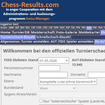
Logged on: Gast
Arabic
ARM
AZE
BIH
BUL
CAT
CHN
CRO
CZE
DEN
ENG
ESP
FAI
FIN
FRA
GER
GRE
INA
I
Home
TurnierDB
Meisterschaft
Foto-Galerie
Meldekartei
El
Turnierschach-Elozahl
Schnellschach-Elozahl
Allgemeines
Turnier anmelden: AUT
FIDE
Spieler anmelden
Elo AU
Willkommen bei den offiziellen Turnierscha
FIDE-Elolisten Stand
AUT-Elolisten Stand
13.945
Personennummer
Nachname
Vorname
Ebene
Bundesland
Spgem./Kreis/Verein
Nur "österreichische" Spieler (Land=A