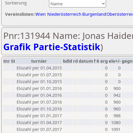
Sortierung
Vereinslisten:
Wien
Niederösterreich
Burgenland
Oberösterrei
Pnr:131944 Name: Jonas Haider
Grafik Partie-Statistik
)
tnr
St
turnier
bdld
rd
datum
f
K
erg
elo+/-
gegn
Elozahl per 01.04.2015
0
0
Elozahl per 01.07.2015
0
0
Elozahl per 01.10.2015
0
0
Elozahl per 01.01.2016
0
900
Elozahl per 01.04.2016
0
942
Elozahl per 01.07.2016
0
960
Elozahl per 01.10.2016
0
960
Elozahl per 01.01.2017
0
988
Elozahl per 01.04.2017
0
1080
Elozahl per 01.07.2017
0
1091