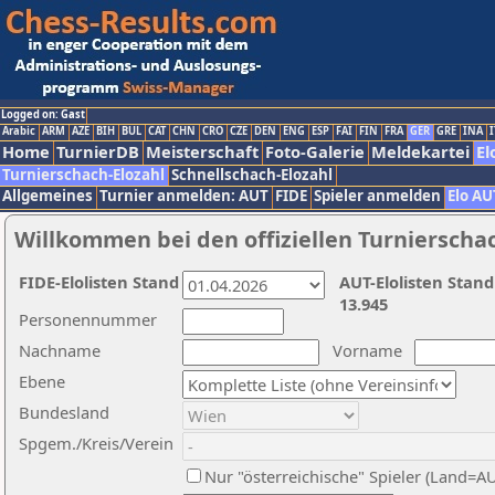
Logged on: Gast
Arabic
ARM
AZE
BIH
BUL
CAT
CHN
CRO
CZE
DEN
ENG
ESP
FAI
FIN
FRA
GER
GRE
INA
I
Home
TurnierDB
Meisterschaft
Foto-Galerie
Meldekartei
El
Turnierschach-Elozahl
Schnellschach-Elozahl
Allgemeines
Turnier anmelden: AUT
FIDE
Spieler anmelden
Elo AU
Willkommen bei den offiziellen Turnierscha
FIDE-Elolisten Stand
AUT-Elolisten Stand
13.945
Personennummer
Nachname
Vorname
Ebene
Bundesland
Spgem./Kreis/Verein
Nur "österreichische" Spieler (Land=A