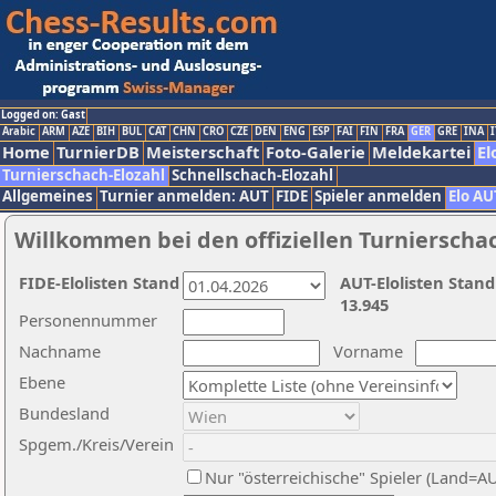
Logged on: Gast
Arabic
ARM
AZE
BIH
BUL
CAT
CHN
CRO
CZE
DEN
ENG
ESP
FAI
FIN
FRA
GER
GRE
INA
I
Home
TurnierDB
Meisterschaft
Foto-Galerie
Meldekartei
El
Turnierschach-Elozahl
Schnellschach-Elozahl
Allgemeines
Turnier anmelden: AUT
FIDE
Spieler anmelden
Elo AU
Willkommen bei den offiziellen Turnierscha
FIDE-Elolisten Stand
AUT-Elolisten Stand
13.945
Personennummer
Nachname
Vorname
Ebene
Bundesland
Spgem./Kreis/Verein
Nur "österreichische" Spieler (Land=A