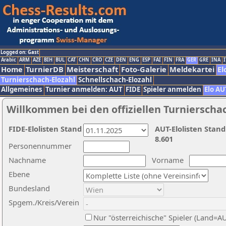
Logged on: Gast
Arabic
ARM
AZE
BIH
BUL
CAT
CHN
CRO
CZE
DEN
ENG
ESP
FAI
FIN
FRA
GER
GRE
INA
I
Home
TurnierDB
Meisterschaft
Foto-Galerie
Meldekartei
El
Turnierschach-Elozahl
Schnellschach-Elozahl
Allgemeines
Turnier anmelden: AUT
FIDE
Spieler anmelden
Elo AU
Willkommen bei den offiziellen Turnierscha
FIDE-Elolisten Stand
AUT-Elolisten Stand
8.601
Personennummer
Nachname
Vorname
Ebene
Bundesland
Spgem./Kreis/Verein
Nur "österreichische" Spieler (Land=A