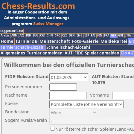
Logged on: Gast
Arabic
ARM
AZE
BIH
BUL
CAT
CHN
CRO
CZE
DEN
ENG
ESP
FAI
FIN
FRA
GER
GRE
INA
I
Home
TurnierDB
Meisterschaft
Foto-Galerie
Meldekartei
El
Turnierschach-Elozahl
Schnellschach-Elozahl
Allgemeines
Turnier anmelden: AUT
FIDE
Spieler anmelden
Elo AU
Willkommen bei den offiziellen Turnierscha
FIDE-Elolisten Stand
AUT-Elolisten Stand
10.879
Personennummer
Nachname
Vorname
Ebene
Bundesland
Spgem./Kreis/Verein
Nur "österreichische" Spieler (Land=A