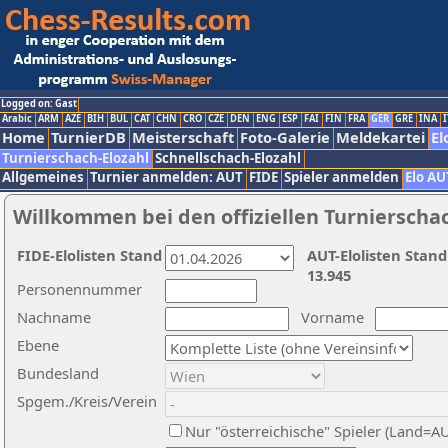
Logged on: Gast
Arabic
ARM
AZE
BIH
BUL
CAT
CHN
CRO
CZE
DEN
ENG
ESP
FAI
FIN
FRA
GER
GRE
INA
I
Home
TurnierDB
Meisterschaft
Foto-Galerie
Meldekartei
El
Turnierschach-Elozahl
Schnellschach-Elozahl
Allgemeines
Turnier anmelden: AUT
FIDE
Spieler anmelden
Elo AU
Willkommen bei den offiziellen Turnierscha
FIDE-Elolisten Stand
AUT-Elolisten Stand
13.945
Personennummer
Nachname
Vorname
Ebene
Bundesland
Spgem./Kreis/Verein
Nur "österreichische" Spieler (Land=A