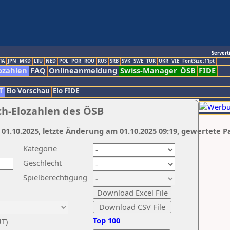
Servert
TA
JPN
MKD
LTU
NED
POL
POR
ROU
RUS
SRB
SVK
SWE
TUR
UKR
VIE
FontSize:11pt
ozahlen
FAQ
Onlineanmeldung
Swiss-Manager
ÖSB
FIDE
T
Elo Vorschau
Elo FIDE
ch-Elozahlen des ÖSB
 01.10.2025, letzte Änderung am 01.10.2025 09:19, gewertete P
Kategorie
Geschlecht
Spielberechtigung
Top 100
UT)