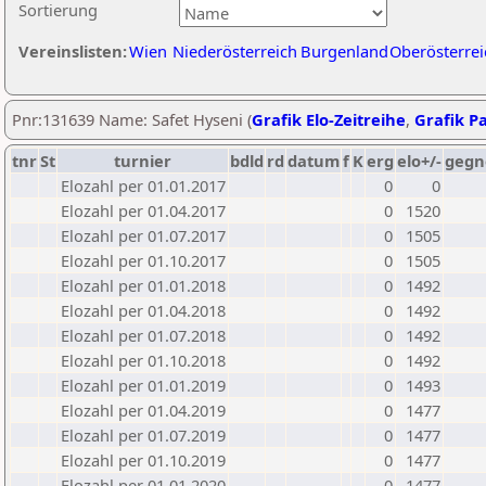
Sortierung
Vereinslisten:
Wien
Niederösterreich
Burgenland
Oberösterrei
Pnr:131639 Name: Safet Hyseni (
Grafik Elo-Zeitreihe
,
Grafik Pa
tnr
St
turnier
bdld
rd
datum
f
K
erg
elo+/-
gegn
Elozahl per 01.01.2017
0
0
Elozahl per 01.04.2017
0
1520
Elozahl per 01.07.2017
0
1505
Elozahl per 01.10.2017
0
1505
Elozahl per 01.01.2018
0
1492
Elozahl per 01.04.2018
0
1492
Elozahl per 01.07.2018
0
1492
Elozahl per 01.10.2018
0
1492
Elozahl per 01.01.2019
0
1493
Elozahl per 01.04.2019
0
1477
Elozahl per 01.07.2019
0
1477
Elozahl per 01.10.2019
0
1477
Elozahl per 01.01.2020
0
1477