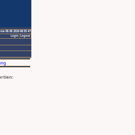
ime 08.08.2026 08:05:47
Login
Logout
artien: