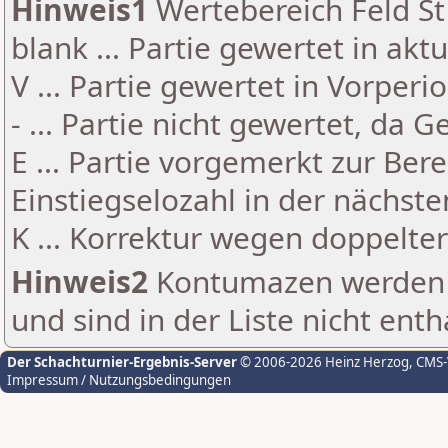
Hinweis1
Wertebereich Feld St 
blank ... Partie gewertet in akt
V ... Partie gewertet in Vorperi
- ... Partie nicht gewertet, da 
E ... Partie vorgemerkt zur Be
Einstiegselozahl in der nächst
K ... Korrektur wegen doppelt
Hinweis2
Kontumazen werden g
und sind in der Liste nicht enth
Der Schachturnier-Ergebnis-Server
© 2006-2026 Heinz Herzog
, CMS
Impressum / Nutzungsbedingungen