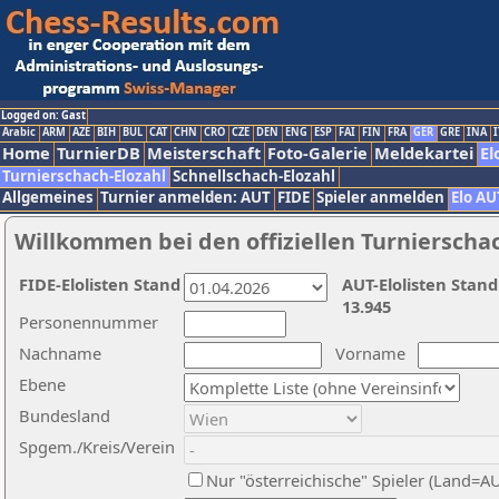
Logged on: Gast
Arabic
ARM
AZE
BIH
BUL
CAT
CHN
CRO
CZE
DEN
ENG
ESP
FAI
FIN
FRA
GER
GRE
INA
I
Home
TurnierDB
Meisterschaft
Foto-Galerie
Meldekartei
El
Turnierschach-Elozahl
Schnellschach-Elozahl
Allgemeines
Turnier anmelden: AUT
FIDE
Spieler anmelden
Elo AU
Willkommen bei den offiziellen Turnierscha
FIDE-Elolisten Stand
AUT-Elolisten Stand
13.945
Personennummer
Nachname
Vorname
Ebene
Bundesland
Spgem./Kreis/Verein
Nur "österreichische" Spieler (Land=A