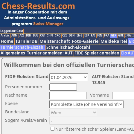
Logged on: Gast
Arabic
ARM
AZE
BIH
BUL
CAT
CHN
CRO
CZE
DEN
ENG
ESP
FAI
FIN
FRA
GER
GRE
INA
I
Home
TurnierDB
Meisterschaft
Foto-Galerie
Meldekartei
El
Turnierschach-Elozahl
Schnellschach-Elozahl
Allgemeines
Turnier anmelden: AUT
FIDE
Spieler anmelden
Elo AU
Willkommen bei den offiziellen Turnierscha
FIDE-Elolisten Stand
AUT-Elolisten Stand
13.945
Personennummer
Nachname
Vorname
Ebene
Bundesland
Spgem./Kreis/Verein
Nur "österreichische" Spieler (Land=A