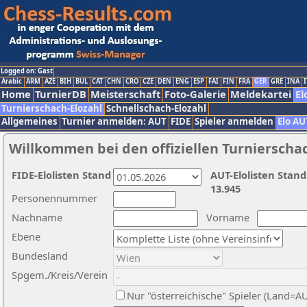
Logged on: Gast
Arabic
ARM
AZE
BIH
BUL
CAT
CHN
CRO
CZE
DEN
ENG
ESP
FAI
FIN
FRA
GER
GRE
INA
I
Home
TurnierDB
Meisterschaft
Foto-Galerie
Meldekartei
El
Turnierschach-Elozahl
Schnellschach-Elozahl
Allgemeines
Turnier anmelden: AUT
FIDE
Spieler anmelden
Elo AU
Willkommen bei den offiziellen Turnierscha
FIDE-Elolisten Stand
AUT-Elolisten Stand
13.945
Personennummer
Nachname
Vorname
Ebene
Bundesland
Spgem./Kreis/Verein
Nur "österreichische" Spieler (Land=A