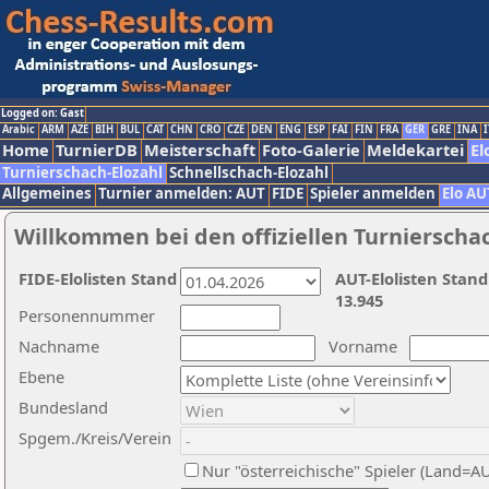
Logged on: Gast
Arabic
ARM
AZE
BIH
BUL
CAT
CHN
CRO
CZE
DEN
ENG
ESP
FAI
FIN
FRA
GER
GRE
INA
I
Home
TurnierDB
Meisterschaft
Foto-Galerie
Meldekartei
El
Turnierschach-Elozahl
Schnellschach-Elozahl
Allgemeines
Turnier anmelden: AUT
FIDE
Spieler anmelden
Elo AU
Willkommen bei den offiziellen Turnierscha
FIDE-Elolisten Stand
AUT-Elolisten Stand
13.945
Personennummer
Nachname
Vorname
Ebene
Bundesland
Spgem./Kreis/Verein
Nur "österreichische" Spieler (Land=A