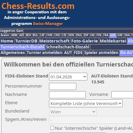
Logged on: Gast
Arabic
ARM
AZE
BIH
BUL
CAT
CHN
CRO
CZE
DEN
ENG
ESP
FAI
FIN
FRA
GER
GRE
INA
I
Home
TurnierDB
Meisterschaft
Foto-Galerie
Meldekartei
El
Turnierschach-Elozahl
Schnellschach-Elozahl
Allgemeines
Turnier anmelden: AUT
FIDE
Spieler anmelden
Elo AU
Willkommen bei den offiziellen Turnierscha
FIDE-Elolisten Stand
AUT-Elolisten Stand
13.945
Personennummer
Nachname
Vorname
Ebene
Bundesland
Spgem./Kreis/Verein
Nur "österreichische" Spieler (Land=A