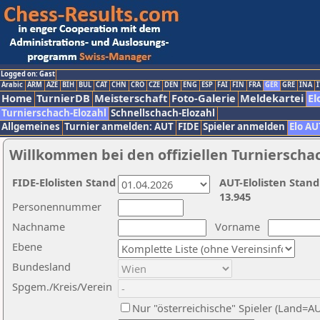
Logged on: Gast
Arabic
ARM
AZE
BIH
BUL
CAT
CHN
CRO
CZE
DEN
ENG
ESP
FAI
FIN
FRA
GER
GRE
INA
I
Home
TurnierDB
Meisterschaft
Foto-Galerie
Meldekartei
El
Turnierschach-Elozahl
Schnellschach-Elozahl
Allgemeines
Turnier anmelden: AUT
FIDE
Spieler anmelden
Elo AU
Willkommen bei den offiziellen Turnierscha
FIDE-Elolisten Stand
AUT-Elolisten Stand
13.945
Personennummer
Nachname
Vorname
Ebene
Bundesland
Spgem./Kreis/Verein
Nur "österreichische" Spieler (Land=A