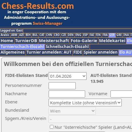
Logged on: Gast
Arabic
ARM
AZE
BIH
BUL
CAT
CHN
CRO
CZE
DEN
ENG
ESP
FAI
FIN
FRA
GER
GRE
INA
I
Home
TurnierDB
Meisterschaft
Foto-Galerie
Meldekartei
El
Turnierschach-Elozahl
Schnellschach-Elozahl
Allgemeines
Turnier anmelden: AUT
FIDE
Spieler anmelden
Elo AU
Willkommen bei den offiziellen Turnierscha
FIDE-Elolisten Stand
AUT-Elolisten Stand
13.945
Personennummer
Nachname
Vorname
Ebene
Bundesland
Spgem./Kreis/Verein
Nur "österreichische" Spieler (Land=A