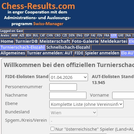
Logged on: Gast
Arabic
ARM
AZE
BIH
BUL
CAT
CHN
CRO
CZE
DEN
ENG
ESP
FAI
FIN
FRA
GER
GRE
INA
I
Home
TurnierDB
Meisterschaft
Foto-Galerie
Meldekartei
El
Turnierschach-Elozahl
Schnellschach-Elozahl
Allgemeines
Turnier anmelden: AUT
FIDE
Spieler anmelden
Elo AU
Willkommen bei den offiziellen Turnierscha
FIDE-Elolisten Stand
AUT-Elolisten Stand
13.945
Personennummer
Nachname
Vorname
Ebene
Bundesland
Spgem./Kreis/Verein
Nur "österreichische" Spieler (Land=A