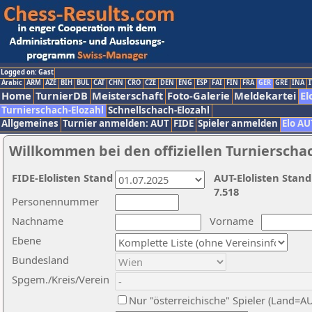
Logged on: Gast
Arabic
ARM
AZE
BIH
BUL
CAT
CHN
CRO
CZE
DEN
ENG
ESP
FAI
FIN
FRA
GER
GRE
INA
I
Home
TurnierDB
Meisterschaft
Foto-Galerie
Meldekartei
El
Turnierschach-Elozahl
Schnellschach-Elozahl
Allgemeines
Turnier anmelden: AUT
FIDE
Spieler anmelden
Elo AU
Willkommen bei den offiziellen Turnierscha
FIDE-Elolisten Stand
AUT-Elolisten Stand
7.518
Personennummer
Nachname
Vorname
Ebene
Bundesland
Spgem./Kreis/Verein
Nur "österreichische" Spieler (Land=A