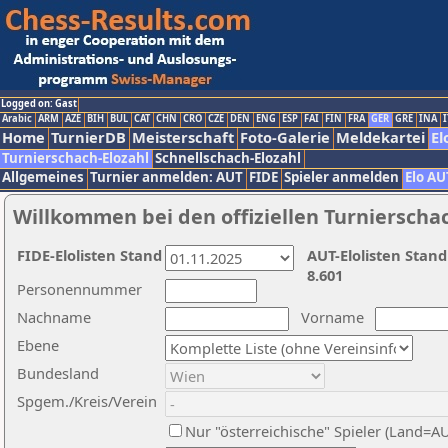
Logged on: Gast
Arabic
ARM
AZE
BIH
BUL
CAT
CHN
CRO
CZE
DEN
ENG
ESP
FAI
FIN
FRA
GER
GRE
INA
I
Home
TurnierDB
Meisterschaft
Foto-Galerie
Meldekartei
El
Turnierschach-Elozahl
Schnellschach-Elozahl
Allgemeines
Turnier anmelden: AUT
FIDE
Spieler anmelden
Elo AU
Willkommen bei den offiziellen Turnierscha
FIDE-Elolisten Stand
AUT-Elolisten Stand
8.601
Personennummer
Nachname
Vorname
Ebene
Bundesland
Spgem./Kreis/Verein
Nur "österreichische" Spieler (Land=A