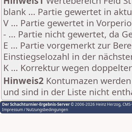
Hinweis1
Wertebereich Feld St 
blank ... Partie gewertet in akt
V ... Partie gewertet in Vorperi
- ... Partie nicht gewertet, da 
E ... Partie vorgemerkt zur Be
Einstiegselozahl in der nächst
K ... Korrektur wegen doppelt
Hinweis2
Kontumazen werden g
und sind in der Liste nicht enth
Der Schachturnier-Ergebnis-Server
© 2006-2026 Heinz Herzog
, CMS
Impressum / Nutzungsbedingungen