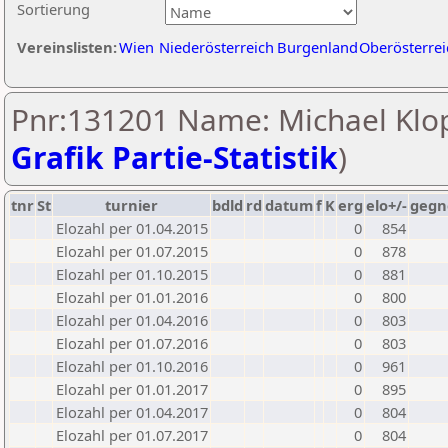
Sortierung
Vereinslisten:
Wien
Niederösterreich
Burgenland
Oberösterrei
Pnr:131201 Name: Michael Klop
Grafik Partie-Statistik
)
tnr
St
turnier
bdld
rd
datum
f
K
erg
elo+/-
gegn
Elozahl per 01.04.2015
0
854
Elozahl per 01.07.2015
0
878
Elozahl per 01.10.2015
0
881
Elozahl per 01.01.2016
0
800
Elozahl per 01.04.2016
0
803
Elozahl per 01.07.2016
0
803
Elozahl per 01.10.2016
0
961
Elozahl per 01.01.2017
0
895
Elozahl per 01.04.2017
0
804
Elozahl per 01.07.2017
0
804