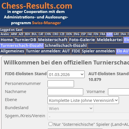
Logged on: Gast
Arabic
ARM
AZE
BIH
BUL
CAT
CHN
CRO
CZE
DEN
ENG
ESP
FAI
FIN
FRA
GER
GRE
INA
I
Home
TurnierDB
Meisterschaft
Foto-Galerie
Meldekartei
El
Turnierschach-Elozahl
Schnellschach-Elozahl
Allgemeines
Turnier anmelden: AUT
FIDE
Spieler anmelden
Elo AU
Willkommen bei den offiziellen Turnierscha
FIDE-Elolisten Stand
AUT-Elolisten Stand
10.879
Personennummer
Nachname
Vorname
Ebene
Bundesland
Spgem./Kreis/Verein
Nur "österreichische" Spieler (Land=A