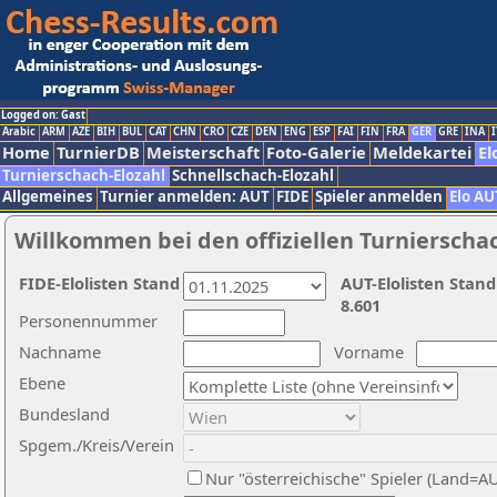
Logged on: Gast
Arabic
ARM
AZE
BIH
BUL
CAT
CHN
CRO
CZE
DEN
ENG
ESP
FAI
FIN
FRA
GER
GRE
INA
I
Home
TurnierDB
Meisterschaft
Foto-Galerie
Meldekartei
El
Turnierschach-Elozahl
Schnellschach-Elozahl
Allgemeines
Turnier anmelden: AUT
FIDE
Spieler anmelden
Elo AU
Willkommen bei den offiziellen Turnierscha
FIDE-Elolisten Stand
AUT-Elolisten Stand
8.601
Personennummer
Nachname
Vorname
Ebene
Bundesland
Spgem./Kreis/Verein
Nur "österreichische" Spieler (Land=A