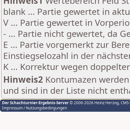
Hinweis1
Wertebereich Feld St 
blank ... Partie gewertet in akt
V ... Partie gewertet in Vorperi
- ... Partie nicht gewertet, da 
E ... Partie vorgemerkt zur Be
Einstiegselozahl in der nächst
K ... Korrektur wegen doppelt
Hinweis2
Kontumazen werden g
und sind in der Liste nicht enth
Der Schachturnier-Ergebnis-Server
© 2006-2026 Heinz Herzog
, CMS
Impressum / Nutzungsbedingungen