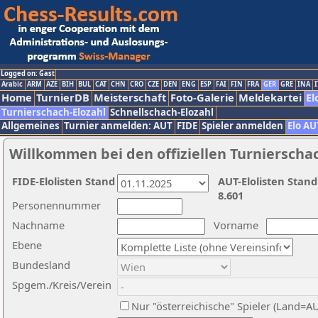
Logged on: Gast
Arabic
ARM
AZE
BIH
BUL
CAT
CHN
CRO
CZE
DEN
ENG
ESP
FAI
FIN
FRA
GER
GRE
INA
I
Home
TurnierDB
Meisterschaft
Foto-Galerie
Meldekartei
El
Turnierschach-Elozahl
Schnellschach-Elozahl
Allgemeines
Turnier anmelden: AUT
FIDE
Spieler anmelden
Elo AU
Willkommen bei den offiziellen Turnierscha
FIDE-Elolisten Stand
AUT-Elolisten Stand
8.601
Personennummer
Nachname
Vorname
Ebene
Bundesland
Spgem./Kreis/Verein
Nur "österreichische" Spieler (Land=A