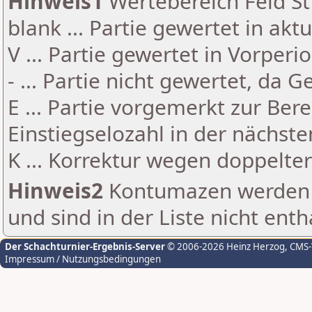
Hinweis1
Wertebereich Feld St 
blank ... Partie gewertet in akt
V ... Partie gewertet in Vorperi
- ... Partie nicht gewertet, da 
E ... Partie vorgemerkt zur Be
Einstiegselozahl in der nächst
K ... Korrektur wegen doppelt
Hinweis2
Kontumazen werden g
und sind in der Liste nicht enth
Der Schachturnier-Ergebnis-Server
© 2006-2026 Heinz Herzog
, CMS
Impressum / Nutzungsbedingungen