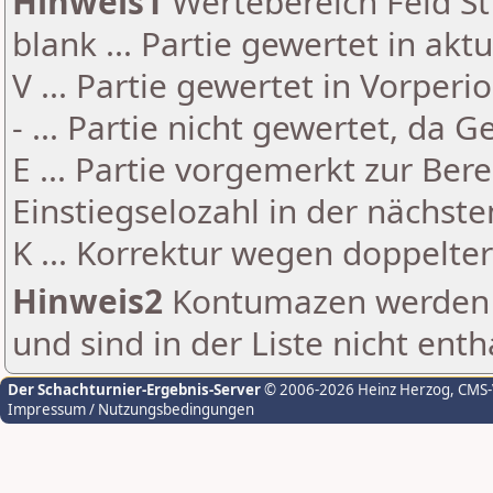
Hinweis1
Wertebereich Feld St 
blank ... Partie gewertet in akt
V ... Partie gewertet in Vorperi
- ... Partie nicht gewertet, da 
E ... Partie vorgemerkt zur Be
Einstiegselozahl in der nächst
K ... Korrektur wegen doppelt
Hinweis2
Kontumazen werden g
und sind in der Liste nicht enth
Der Schachturnier-Ergebnis-Server
© 2006-2026 Heinz Herzog
, CMS
Impressum / Nutzungsbedingungen