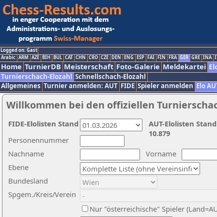
Logged on: Gast
Arabic
ARM
AZE
BIH
BUL
CAT
CHN
CRO
CZE
DEN
ENG
ESP
FAI
FIN
FRA
GER
GRE
INA
I
Home
TurnierDB
Meisterschaft
Foto-Galerie
Meldekartei
El
Turnierschach-Elozahl
Schnellschach-Elozahl
Allgemeines
Turnier anmelden: AUT
FIDE
Spieler anmelden
Elo AU
Willkommen bei den offiziellen Turnierscha
FIDE-Elolisten Stand
AUT-Elolisten Stand
10.879
Personennummer
Nachname
Vorname
Ebene
Bundesland
Spgem./Kreis/Verein
Nur "österreichische" Spieler (Land=A