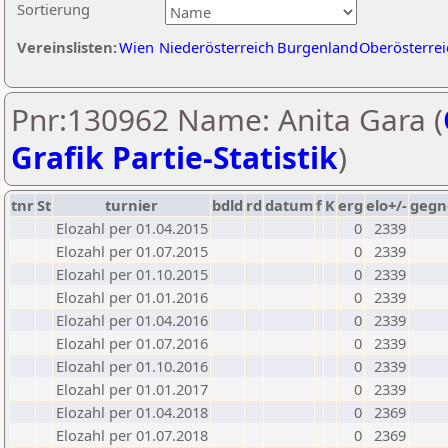
Sortierung
Vereinslisten:
Wien
Niederösterreich
Burgenland
Oberösterrei
Pnr:130962 Name: Anita Gara (
Grafik Partie-Statistik
)
tnr
St
turnier
bdld
rd
datum
f
K
erg
elo+/-
gegn
Elozahl per 01.04.2015
0
2339
Elozahl per 01.07.2015
0
2339
Elozahl per 01.10.2015
0
2339
Elozahl per 01.01.2016
0
2339
Elozahl per 01.04.2016
0
2339
Elozahl per 01.07.2016
0
2339
Elozahl per 01.10.2016
0
2339
Elozahl per 01.01.2017
0
2339
Elozahl per 01.04.2018
0
2369
Elozahl per 01.07.2018
0
2369