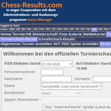
Logged on: Gast
Arabic
ARM
AZE
BIH
BUL
CAT
CHN
CRO
CZE
DEN
ENG
ESP
FAI
FIN
FRA
GER
GRE
INA
I
Home
TurnierDB
Meisterschaft
Foto-Galerie
Meldekartei
El
Turnierschach-Elozahl
Schnellschach-Elozahl
Allgemeines
Turnier anmelden: AUT
FIDE
Spieler anmelden
Elo AU
Willkommen bei den offiziellen Turnierscha
FIDE-Elolisten Stand
AUT-Elolisten Stand
13.945
Personennummer
Nachname
Vorname
Ebene
Bundesland
Spgem./Kreis/Verein
Nur "österreichische" Spieler (Land=A