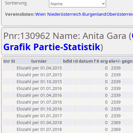
Sortierung
Vereinslisten:
Wien
Niederösterreich
Burgenland
Oberösterrei
Pnr:130962 Name: Anita Gara (
Grafik Partie-Statistik
)
tnr
St
turnier
bdld
rd
datum
f
K
erg
elo+/-
gegn
Elozahl per 01.04.2015
0
2339
Elozahl per 01.07.2015
0
2339
Elozahl per 01.10.2015
0
2339
Elozahl per 01.01.2016
0
2339
Elozahl per 01.04.2016
0
2339
Elozahl per 01.07.2016
0
2339
Elozahl per 01.10.2016
0
2339
Elozahl per 01.01.2017
0
2339
Elozahl per 01.04.2018
0
2369
Elozahl per 01.07.2018
0
2369