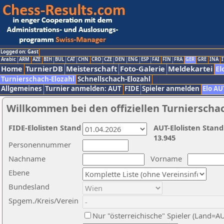
Logged on: Gast
Arabic
ARM
AZE
BIH
BUL
CAT
CHN
CRO
CZE
DEN
ENG
ESP
FAI
FIN
FRA
GER
GRE
INA
I
Home
TurnierDB
Meisterschaft
Foto-Galerie
Meldekartei
El
Turnierschach-Elozahl
Schnellschach-Elozahl
Allgemeines
Turnier anmelden: AUT
FIDE
Spieler anmelden
Elo AU
Willkommen bei den offiziellen Turnierscha
FIDE-Elolisten Stand
AUT-Elolisten Stand
13.945
Personennummer
Nachname
Vorname
Ebene
Bundesland
Spgem./Kreis/Verein
Nur "österreichische" Spieler (Land=A