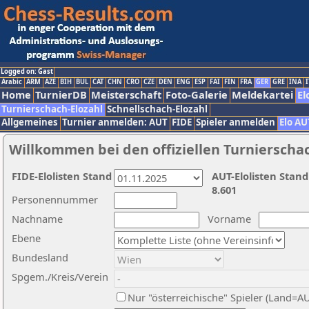
Logged on: Gast
Arabic
ARM
AZE
BIH
BUL
CAT
CHN
CRO
CZE
DEN
ENG
ESP
FAI
FIN
FRA
GER
GRE
INA
I
Home
TurnierDB
Meisterschaft
Foto-Galerie
Meldekartei
El
Turnierschach-Elozahl
Schnellschach-Elozahl
Allgemeines
Turnier anmelden: AUT
FIDE
Spieler anmelden
Elo AU
Willkommen bei den offiziellen Turnierscha
FIDE-Elolisten Stand
AUT-Elolisten Stand
8.601
Personennummer
Nachname
Vorname
Ebene
Bundesland
Spgem./Kreis/Verein
Nur "österreichische" Spieler (Land=A