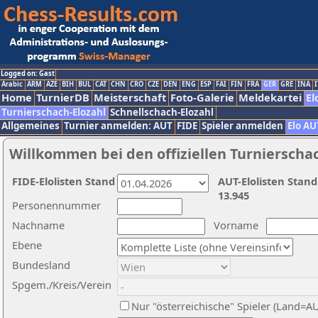
Logged on: Gast
Arabic
ARM
AZE
BIH
BUL
CAT
CHN
CRO
CZE
DEN
ENG
ESP
FAI
FIN
FRA
GER
GRE
INA
I
Home
TurnierDB
Meisterschaft
Foto-Galerie
Meldekartei
El
Turnierschach-Elozahl
Schnellschach-Elozahl
Allgemeines
Turnier anmelden: AUT
FIDE
Spieler anmelden
Elo AU
Willkommen bei den offiziellen Turnierscha
FIDE-Elolisten Stand
AUT-Elolisten Stand
13.945
Personennummer
Nachname
Vorname
Ebene
Bundesland
Spgem./Kreis/Verein
Nur "österreichische" Spieler (Land=A