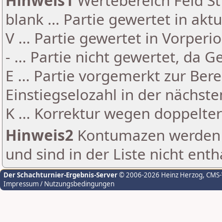
Hinweis1
Wertebereich Feld St 
blank ... Partie gewertet in akt
V ... Partie gewertet in Vorperi
- ... Partie nicht gewertet, da 
E ... Partie vorgemerkt zur Be
Einstiegselozahl in der nächst
K ... Korrektur wegen doppelt
Hinweis2
Kontumazen werden g
und sind in der Liste nicht enth
Der Schachturnier-Ergebnis-Server
© 2006-2026 Heinz Herzog
, CMS
Impressum / Nutzungsbedingungen