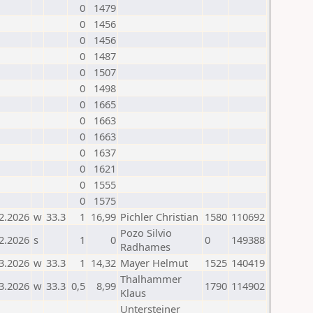
0
1479
0
1456
0
1456
0
1487
0
1507
0
1498
0
1665
0
1663
0
1663
0
1637
0
1621
0
1555
0
1575
2.2026
w
33.3
1
16,99
Pichler Christian
1580
110692
Pozo Silvio
2.2026
s
1
0
0
149388
Radhames
3.2026
w
33.3
1
14,32
Mayer Helmut
1525
140419
Thalhammer
3.2026
w
33.3
0,5
8,99
1790
114902
Klaus
Untersteiner