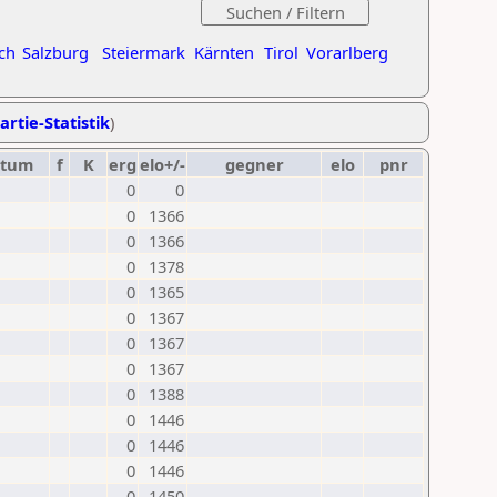
ch
Salzburg
Steiermark
Kärnten
Tirol
Vorarlberg
artie-Statistik
)
atum
f
K
erg
elo+/-
gegner
elo
pnr
0
0
0
1366
0
1366
0
1378
0
1365
0
1367
0
1367
0
1367
0
1388
0
1446
0
1446
0
1446
0
1450