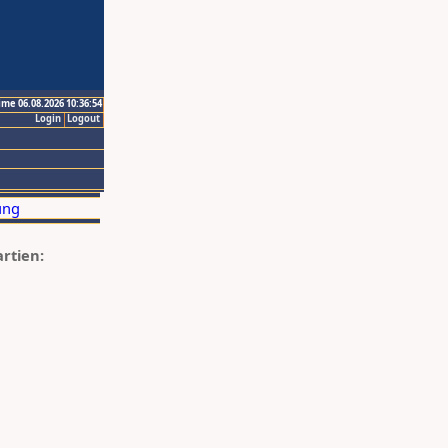
ime 06.08.2026 10:36:54
Login
Logout
artien: