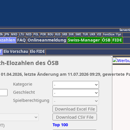
Servert
TA
JPN
MKD
LTU
NED
POL
POR
ROU
RUS
SRB
SVK
SWE
TUR
UKR
VIE
FontSize:11pt
ozahlen
FAQ
Onlineanmeldung
Swiss-Manager
ÖSB
FIDE
T
Elo Vorschau
Elo FIDE
ch-Elozahlen des ÖSB
 01.04.2026, letzte Änderung am 11.07.2026 09:29, gewertete P
Kategorie
Geschlecht
Spielberechtigung
Top 100
UT)