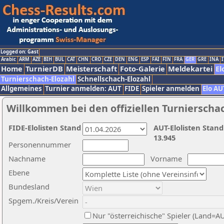
Logged on: Gast
Arabic
ARM
AZE
BIH
BUL
CAT
CHN
CRO
CZE
DEN
ENG
ESP
FAI
FIN
FRA
GER
GRE
INA
I
Home
TurnierDB
Meisterschaft
Foto-Galerie
Meldekartei
El
Turnierschach-Elozahl
Schnellschach-Elozahl
Allgemeines
Turnier anmelden: AUT
FIDE
Spieler anmelden
Elo AU
Willkommen bei den offiziellen Turnierscha
FIDE-Elolisten Stand
AUT-Elolisten Stand
13.945
Personennummer
Nachname
Vorname
Ebene
Bundesland
Spgem./Kreis/Verein
Nur "österreichische" Spieler (Land=A