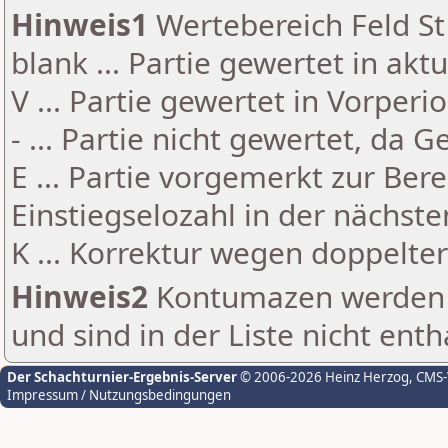
Hinweis1
Wertebereich Feld St 
blank ... Partie gewertet in akt
V ... Partie gewertet in Vorperi
- ... Partie nicht gewertet, da 
E ... Partie vorgemerkt zur Be
Einstiegselozahl in der nächst
K ... Korrektur wegen doppelt
Hinweis2
Kontumazen werden g
und sind in der Liste nicht enth
Der Schachturnier-Ergebnis-Server
© 2006-2026 Heinz Herzog
, CMS
Impressum / Nutzungsbedingungen