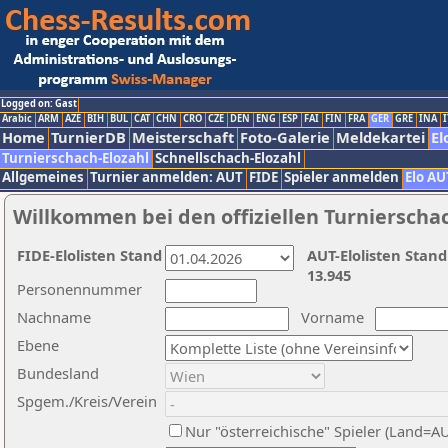
Logged on: Gast
Arabic
ARM
AZE
BIH
BUL
CAT
CHN
CRO
CZE
DEN
ENG
ESP
FAI
FIN
FRA
GER
GRE
INA
I
Home
TurnierDB
Meisterschaft
Foto-Galerie
Meldekartei
El
Turnierschach-Elozahl
Schnellschach-Elozahl
Allgemeines
Turnier anmelden: AUT
FIDE
Spieler anmelden
Elo AU
Willkommen bei den offiziellen Turnierscha
FIDE-Elolisten Stand
AUT-Elolisten Stand
13.945
Personennummer
Nachname
Vorname
Ebene
Bundesland
Spgem./Kreis/Verein
Nur "österreichische" Spieler (Land=A