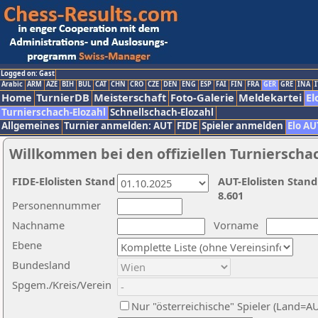
Logged on: Gast
Arabic
ARM
AZE
BIH
BUL
CAT
CHN
CRO
CZE
DEN
ENG
ESP
FAI
FIN
FRA
GER
GRE
INA
I
Home
TurnierDB
Meisterschaft
Foto-Galerie
Meldekartei
El
Turnierschach-Elozahl
Schnellschach-Elozahl
Allgemeines
Turnier anmelden: AUT
FIDE
Spieler anmelden
Elo AU
Willkommen bei den offiziellen Turnierscha
FIDE-Elolisten Stand
AUT-Elolisten Stand
8.601
Personennummer
Nachname
Vorname
Ebene
Bundesland
Spgem./Kreis/Verein
Nur "österreichische" Spieler (Land=A