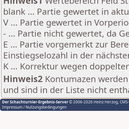
Hinweis1
Wertebereich Feld St 
blank ... Partie gewertet in akt
V ... Partie gewertet in Vorperi
- ... Partie nicht gewertet, da 
E ... Partie vorgemerkt zur Be
Einstiegselozahl in der nächst
K ... Korrektur wegen doppelt
Hinweis2
Kontumazen werden g
und sind in der Liste nicht enth
Der Schachturnier-Ergebnis-Server
© 2006-2026 Heinz Herzog
, CMS
Impressum / Nutzungsbedingungen