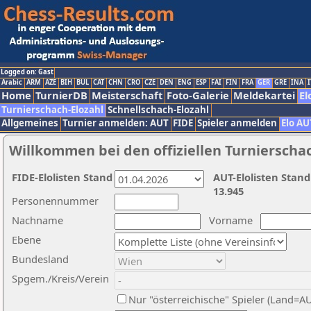
Logged on: Gast
Arabic
ARM
AZE
BIH
BUL
CAT
CHN
CRO
CZE
DEN
ENG
ESP
FAI
FIN
FRA
GER
GRE
INA
I
Home
TurnierDB
Meisterschaft
Foto-Galerie
Meldekartei
El
Turnierschach-Elozahl
Schnellschach-Elozahl
Allgemeines
Turnier anmelden: AUT
FIDE
Spieler anmelden
Elo AU
Willkommen bei den offiziellen Turnierscha
FIDE-Elolisten Stand
AUT-Elolisten Stand
13.945
Personennummer
Nachname
Vorname
Ebene
Bundesland
Spgem./Kreis/Verein
Nur "österreichische" Spieler (Land=A