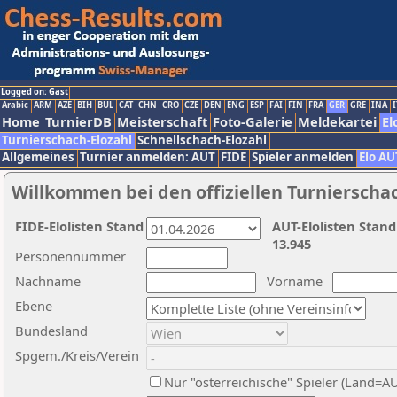
Logged on: Gast
Arabic
ARM
AZE
BIH
BUL
CAT
CHN
CRO
CZE
DEN
ENG
ESP
FAI
FIN
FRA
GER
GRE
INA
I
Home
TurnierDB
Meisterschaft
Foto-Galerie
Meldekartei
El
Turnierschach-Elozahl
Schnellschach-Elozahl
Allgemeines
Turnier anmelden: AUT
FIDE
Spieler anmelden
Elo AU
Willkommen bei den offiziellen Turnierscha
FIDE-Elolisten Stand
AUT-Elolisten Stand
13.945
Personennummer
Nachname
Vorname
Ebene
Bundesland
Spgem./Kreis/Verein
Nur "österreichische" Spieler (Land=A