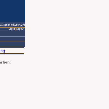
ime 08.08.2026 03:16:21
Login
Logout
artien: