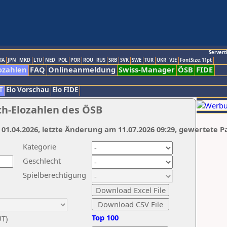
Servert
TA
JPN
MKD
LTU
NED
POL
POR
ROU
RUS
SRB
SVK
SWE
TUR
UKR
VIE
FontSize:11pt
ozahlen
FAQ
Onlineanmeldung
Swiss-Manager
ÖSB
FIDE
T
Elo Vorschau
Elo FIDE
ch-Elozahlen des ÖSB
 01.04.2026, letzte Änderung am 11.07.2026 09:29, gewertete P
Kategorie
Geschlecht
Spielberechtigung
Top 100
UT)