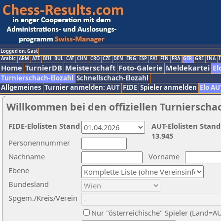
Logged on: Gast
Arabic
ARM
AZE
BIH
BUL
CAT
CHN
CRO
CZE
DEN
ENG
ESP
FAI
FIN
FRA
GER
GRE
INA
I
Home
TurnierDB
Meisterschaft
Foto-Galerie
Meldekartei
El
Turnierschach-Elozahl
Schnellschach-Elozahl
Allgemeines
Turnier anmelden: AUT
FIDE
Spieler anmelden
Elo AU
Willkommen bei den offiziellen Turnierscha
FIDE-Elolisten Stand
AUT-Elolisten Stand
13.945
Personennummer
Nachname
Vorname
Ebene
Bundesland
Spgem./Kreis/Verein
Nur "österreichische" Spieler (Land=A