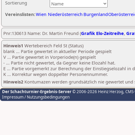
Sortierung
Vereinslisten:
Wien
Niederösterreich
Burgenland
Oberösterrei
Pnr:130613 Name: Dr. Martin Freund (
Grafik Elo-Zeitreihe
,
Graf
Hinweis1
Wertebereich Feld St (Status)
blank ... Partie gewertet in aktueller Periode gespielt
V ... Partie gewertet in Vorperiode(n) gespielt
- ... Partie nicht gewertet, da Gegner keine Elozahl hat.
E ... Partie vorgemerkt zur Berechnung der Einstiegselozahl in
K ... Korrektur wegen doppelter Personennummer.
Hinweis2
Kontumazen werden grundsätzlich nie gewertet und sin
Der Schachturnier-Ergebnis-Server
© 2006-2026 Heinz Herzog
, CMS
Impressum / Nutzungsbedingungen