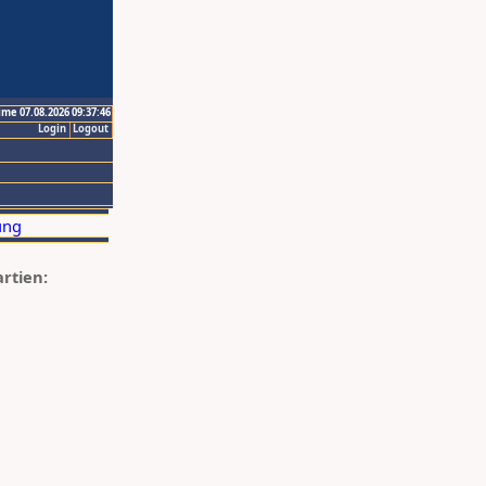
ime 07.08.2026 09:37:46
Login
Logout
artien: