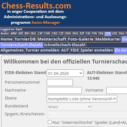
Logged on: Gast
Arabic
ARM
AZE
BIH
BUL
CAT
CHN
CRO
CZE
DEN
ENG
ESP
FAI
FIN
FRA
GER
GRE
INA
I
Home
TurnierDB
Meisterschaft
Foto-Galerie
Meldekartei
El
Turnierschach-Elozahl
Schnellschach-Elozahl
Allgemeines
Turnier anmelden: AUT
FIDE
Spieler anmelden
Elo AU
Willkommen bei den offiziellen Turnierscha
FIDE-Elolisten Stand
AUT-Elolisten Stand
13.945
Personennummer
Nachname
Vorname
Ebene
Bundesland
Spgem./Kreis/Verein
Nur "österreichische" Spieler (Land=A