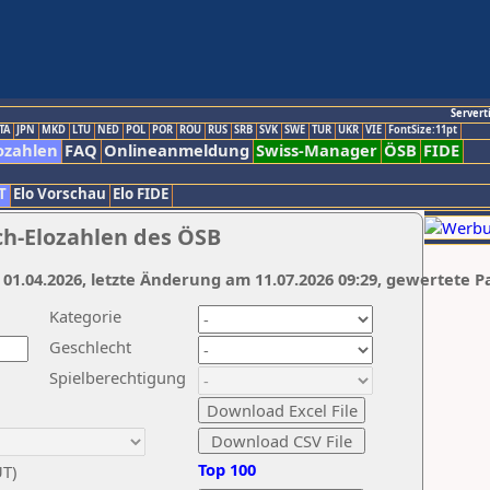
Servert
TA
JPN
MKD
LTU
NED
POL
POR
ROU
RUS
SRB
SVK
SWE
TUR
UKR
VIE
FontSize:11pt
ozahlen
FAQ
Onlineanmeldung
Swiss-Manager
ÖSB
FIDE
T
Elo Vorschau
Elo FIDE
ch-Elozahlen des ÖSB
 01.04.2026, letzte Änderung am 11.07.2026 09:29, gewertete P
Kategorie
Geschlecht
Spielberechtigung
Top 100
UT)