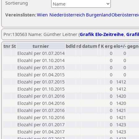
Sortierung
Vereinslisten:
Wien
Niederösterreich
Burgenland
Oberösterrei
Pnr:130563 Name: Günther Leitner (
Grafik Elo-Zeitreihe
,
Grafi
tnr
St
turnier
bdld
rd
datum
f
K
erg
elo+/-
gegn
Elozahl per 01.07.2014
0
0
Elozahl per 01.10.2014
0
0
Elozahl per 01.01.2015
0
0
Elozahl per 01.04.2015
0
0
Elozahl per 01.07.2015
0
1412
Elozahl per 01.10.2015
0
1412
Elozahl per 01.01.2016
0
1420
Elozahl per 01.04.2016
0
1420
Elozahl per 01.07.2016
0
1421
Elozahl per 01.10.2016
0
1421
Elozahl per 01.01.2017
0
1423
Elozahl per 01.04.2017
0
1423
Elozahl per 01.07.2017
0
1423