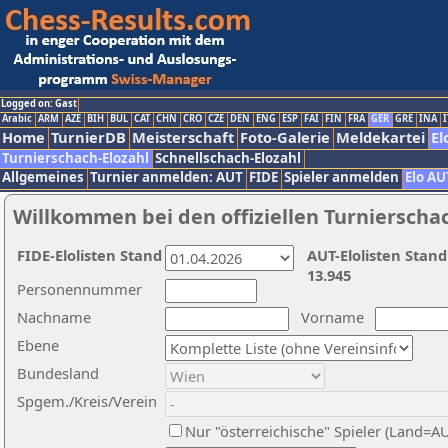
Logged on: Gast
Arabic
ARM
AZE
BIH
BUL
CAT
CHN
CRO
CZE
DEN
ENG
ESP
FAI
FIN
FRA
GER
GRE
INA
I
Home
TurnierDB
Meisterschaft
Foto-Galerie
Meldekartei
El
Turnierschach-Elozahl
Schnellschach-Elozahl
Allgemeines
Turnier anmelden: AUT
FIDE
Spieler anmelden
Elo AU
Willkommen bei den offiziellen Turnierscha
FIDE-Elolisten Stand
AUT-Elolisten Stand
13.945
Personennummer
Nachname
Vorname
Ebene
Bundesland
Spgem./Kreis/Verein
Nur "österreichische" Spieler (Land=A