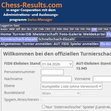
Logged on: Gast
Arabic
ARM
AZE
BIH
BUL
CAT
CHN
CRO
CZE
DEN
ENG
ESP
FAI
FIN
FRA
GER
GRE
INA
I
Home
TurnierDB
Meisterschaft
Foto-Galerie
Meldekartei
El
Turnierschach-Elozahl
Schnellschach-Elozahl
Allgemeines
Turnier anmelden: AUT
FIDE
Spieler anmelden
Elo AU
Willkommen bei den offiziellen Turnierscha
FIDE-Elolisten Stand
AUT-Elolisten Stand
13.945
Personennummer
Nachname
Vorname
Ebene
Bundesland
Spgem./Kreis/Verein
Nur "österreichische" Spieler (Land=A