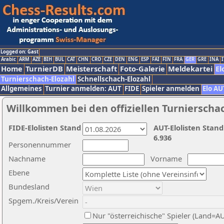
Logged on: Gast
Arabic
ARM
AZE
BIH
BUL
CAT
CHN
CRO
CZE
DEN
ENG
ESP
FAI
FIN
FRA
GER
GRE
INA
I
Home
TurnierDB
Meisterschaft
Foto-Galerie
Meldekartei
El
Turnierschach-Elozahl
Schnellschach-Elozahl
Allgemeines
Turnier anmelden: AUT
FIDE
Spieler anmelden
Elo AU
Willkommen bei den offiziellen Turnierscha
FIDE-Elolisten Stand
AUT-Elolisten Stand
6.936
Personennummer
Nachname
Vorname
Ebene
Bundesland
Spgem./Kreis/Verein
Nur "österreichische" Spieler (Land=A