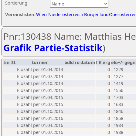
Sortierung
Vereinslisten:
Wien
Niederösterreich
Burgenland
Oberösterrei
Pnr:130438 Name: Matthias Hei
Grafik Partie-Statistik
)
tnr
St
turnier
bdld
rd
datum
f
K
erg
elo+/-
gegn
Elozahl per 01.04.2014
0
1229
Elozahl per 01.07.2014
0
1277
Elozahl per 01.10.2014
0
1419
Elozahl per 01.01.2015
0
1556
Elozahl per 01.04.2015
0
1703
Elozahl per 01.07.2015
0
1683
Elozahl per 01.10.2015
0
1846
Elozahl per 01.01.2016
0
1858
Elozahl per 01.04.2016
0
1984
Elozahl per 01.07.2016
0
1988