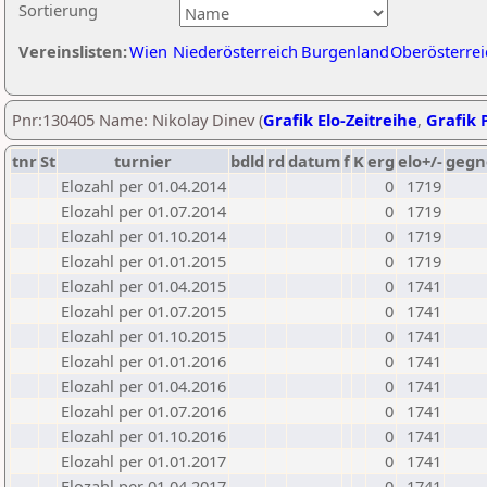
Sortierung
Vereinslisten:
Wien
Niederösterreich
Burgenland
Oberösterrei
Pnr:130405 Name: Nikolay Dinev (
Grafik Elo-Zeitreihe
,
Grafik P
tnr
St
turnier
bdld
rd
datum
f
K
erg
elo+/-
gegn
Elozahl per 01.04.2014
0
1719
Elozahl per 01.07.2014
0
1719
Elozahl per 01.10.2014
0
1719
Elozahl per 01.01.2015
0
1719
Elozahl per 01.04.2015
0
1741
Elozahl per 01.07.2015
0
1741
Elozahl per 01.10.2015
0
1741
Elozahl per 01.01.2016
0
1741
Elozahl per 01.04.2016
0
1741
Elozahl per 01.07.2016
0
1741
Elozahl per 01.10.2016
0
1741
Elozahl per 01.01.2017
0
1741
Elozahl per 01.04.2017
0
1741