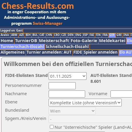
Logged on: Gast
Arabic
ARM
AZE
BIH
BUL
CAT
CHN
CRO
CZE
DEN
ENG
ESP
FAI
FIN
FRA
GER
GRE
INA
I
Home
TurnierDB
Meisterschaft
Foto-Galerie
Meldekartei
El
Turnierschach-Elozahl
Schnellschach-Elozahl
Allgemeines
Turnier anmelden: AUT
FIDE
Spieler anmelden
Elo AU
Willkommen bei den offiziellen Turnierscha
FIDE-Elolisten Stand
AUT-Elolisten Stand
8.601
Personennummer
Nachname
Vorname
Ebene
Bundesland
Spgem./Kreis/Verein
Nur "österreichische" Spieler (Land=A