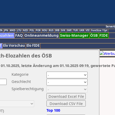
Servert
TA
JPN
MKD
LTU
NED
POL
POR
ROU
RUS
SRB
SVK
SWE
TUR
UKR
VIE
FontSize:11pt
ozahlen
FAQ
Onlineanmeldung
Swiss-Manager
ÖSB
FIDE
T
Elo Vorschau
Elo FIDE
ch-Elozahlen des ÖSB
 01.10.2025, letzte Änderung am 01.10.2025 09:19, gewertete P
Kategorie
Geschlecht
Spielberechtigung
Top 100
UT)