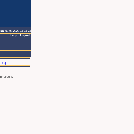
ime 06.08.2026 23:23:53
Login
Logout
artien: