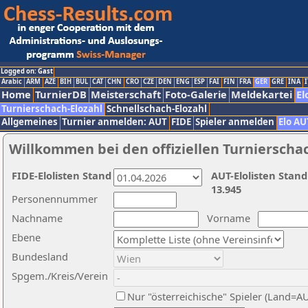
Logged on: Gast
Arabic
ARM
AZE
BIH
BUL
CAT
CHN
CRO
CZE
DEN
ENG
ESP
FAI
FIN
FRA
GER
GRE
INA
I
Home
TurnierDB
Meisterschaft
Foto-Galerie
Meldekartei
El
Turnierschach-Elozahl
Schnellschach-Elozahl
Allgemeines
Turnier anmelden: AUT
FIDE
Spieler anmelden
Elo AU
Willkommen bei den offiziellen Turnierscha
FIDE-Elolisten Stand
AUT-Elolisten Stand
13.945
Personennummer
Nachname
Vorname
Ebene
Bundesland
Spgem./Kreis/Verein
Nur "österreichische" Spieler (Land=A