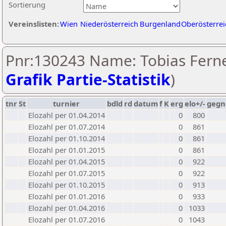
Sortierung
Vereinslisten:
Wien
Niederösterreich
Burgenland
Oberösterrei
Pnr:130243 Name: Tobias Ferne
Grafik Partie-Statistik
)
tnr
St
turnier
bdld
rd
datum
f
K
erg
elo+/-
gegn
Elozahl per 01.04.2014
0
800
Elozahl per 01.07.2014
0
861
Elozahl per 01.10.2014
0
861
Elozahl per 01.01.2015
0
861
Elozahl per 01.04.2015
0
922
Elozahl per 01.07.2015
0
922
Elozahl per 01.10.2015
0
913
Elozahl per 01.01.2016
0
933
Elozahl per 01.04.2016
0
1033
Elozahl per 01.07.2016
0
1043