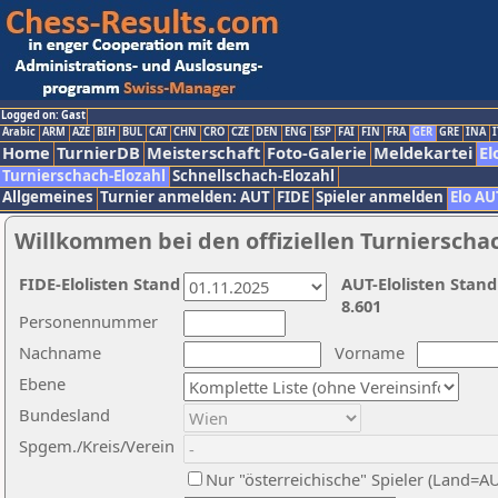
Logged on: Gast
Arabic
ARM
AZE
BIH
BUL
CAT
CHN
CRO
CZE
DEN
ENG
ESP
FAI
FIN
FRA
GER
GRE
INA
I
Home
TurnierDB
Meisterschaft
Foto-Galerie
Meldekartei
El
Turnierschach-Elozahl
Schnellschach-Elozahl
Allgemeines
Turnier anmelden: AUT
FIDE
Spieler anmelden
Elo AU
Willkommen bei den offiziellen Turnierscha
FIDE-Elolisten Stand
AUT-Elolisten Stand
8.601
Personennummer
Nachname
Vorname
Ebene
Bundesland
Spgem./Kreis/Verein
Nur "österreichische" Spieler (Land=A