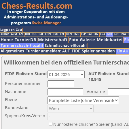
Logged on: Gast
Arabic
ARM
AZE
BIH
BUL
CAT
CHN
CRO
CZE
DEN
ENG
ESP
FAI
FIN
FRA
GER
GRE
INA
I
Home
TurnierDB
Meisterschaft
Foto-Galerie
Meldekartei
El
Turnierschach-Elozahl
Schnellschach-Elozahl
Allgemeines
Turnier anmelden: AUT
FIDE
Spieler anmelden
Elo AU
Willkommen bei den offiziellen Turnierscha
FIDE-Elolisten Stand
AUT-Elolisten Stand
13.945
Personennummer
Nachname
Vorname
Ebene
Bundesland
Spgem./Kreis/Verein
Nur "österreichische" Spieler (Land=A