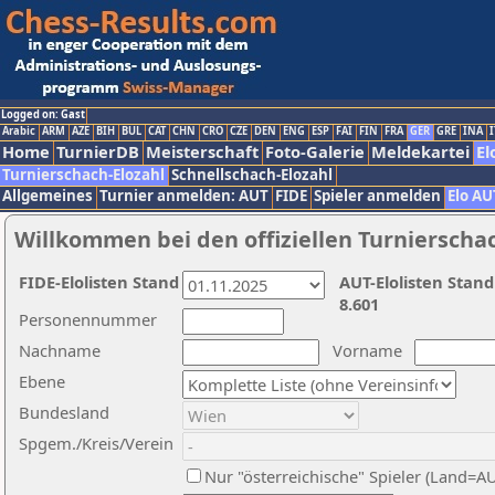
Logged on: Gast
Arabic
ARM
AZE
BIH
BUL
CAT
CHN
CRO
CZE
DEN
ENG
ESP
FAI
FIN
FRA
GER
GRE
INA
I
Home
TurnierDB
Meisterschaft
Foto-Galerie
Meldekartei
El
Turnierschach-Elozahl
Schnellschach-Elozahl
Allgemeines
Turnier anmelden: AUT
FIDE
Spieler anmelden
Elo AU
Willkommen bei den offiziellen Turnierscha
FIDE-Elolisten Stand
AUT-Elolisten Stand
8.601
Personennummer
Nachname
Vorname
Ebene
Bundesland
Spgem./Kreis/Verein
Nur "österreichische" Spieler (Land=A