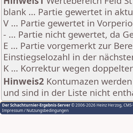
Hinweis1
Wertebereich Feld St 
blank ... Partie gewertet in akt
V ... Partie gewertet in Vorperi
- ... Partie nicht gewertet, da 
E ... Partie vorgemerkt zur Be
Einstiegselozahl in der nächst
K ... Korrektur wegen doppelt
Hinweis2
Kontumazen werden g
und sind in der Liste nicht enth
Der Schachturnier-Ergebnis-Server
© 2006-2026 Heinz Herzog
, CMS
Impressum / Nutzungsbedingungen