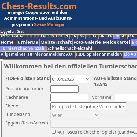
Logged on: Gast
Arabic
ARM
AZE
BIH
BUL
CAT
CHN
CRO
CZE
DEN
ENG
ESP
FAI
FIN
FRA
GER
GRE
INA
I
Home
TurnierDB
Meisterschaft
Foto-Galerie
Meldekartei
El
Turnierschach-Elozahl
Schnellschach-Elozahl
Allgemeines
Turnier anmelden: AUT
FIDE
Spieler anmelden
Elo AU
Willkommen bei den offiziellen Turnierscha
FIDE-Elolisten Stand
AUT-Elolisten Stand
13.945
Personennummer
Nachname
Vorname
Ebene
Bundesland
Spgem./Kreis/Verein
Nur "österreichische" Spieler (Land=A