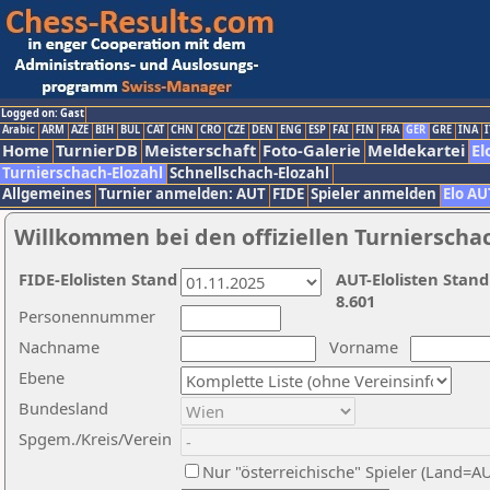
Logged on: Gast
Arabic
ARM
AZE
BIH
BUL
CAT
CHN
CRO
CZE
DEN
ENG
ESP
FAI
FIN
FRA
GER
GRE
INA
I
Home
TurnierDB
Meisterschaft
Foto-Galerie
Meldekartei
El
Turnierschach-Elozahl
Schnellschach-Elozahl
Allgemeines
Turnier anmelden: AUT
FIDE
Spieler anmelden
Elo AU
Willkommen bei den offiziellen Turnierscha
FIDE-Elolisten Stand
AUT-Elolisten Stand
8.601
Personennummer
Nachname
Vorname
Ebene
Bundesland
Spgem./Kreis/Verein
Nur "österreichische" Spieler (Land=A