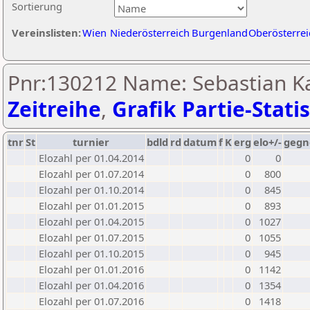
Sortierung
Vereinslisten:
Wien
Niederösterreich
Burgenland
Oberösterrei
Pnr:130212 Name: Sebastian Ka
Zeitreihe
,
Grafik Partie-Statis
tnr
St
turnier
bdld
rd
datum
f
K
erg
elo+/-
gegn
Elozahl per 01.04.2014
0
0
Elozahl per 01.07.2014
0
800
Elozahl per 01.10.2014
0
845
Elozahl per 01.01.2015
0
893
Elozahl per 01.04.2015
0
1027
Elozahl per 01.07.2015
0
1055
Elozahl per 01.10.2015
0
945
Elozahl per 01.01.2016
0
1142
Elozahl per 01.04.2016
0
1354
Elozahl per 01.07.2016
0
1418