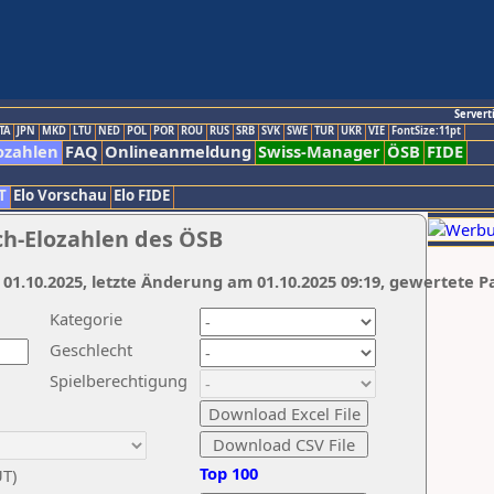
Servert
TA
JPN
MKD
LTU
NED
POL
POR
ROU
RUS
SRB
SVK
SWE
TUR
UKR
VIE
FontSize:11pt
ozahlen
FAQ
Onlineanmeldung
Swiss-Manager
ÖSB
FIDE
T
Elo Vorschau
Elo FIDE
ch-Elozahlen des ÖSB
 01.10.2025, letzte Änderung am 01.10.2025 09:19, gewertete P
Kategorie
Geschlecht
Spielberechtigung
Top 100
UT)