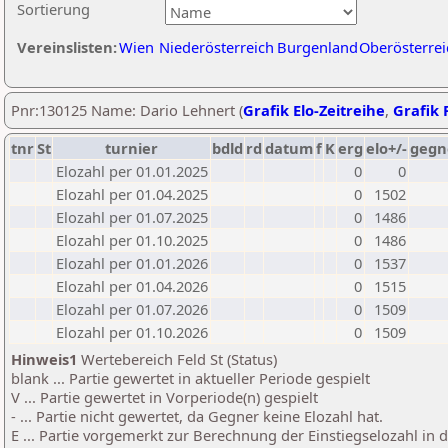
Sortierung
Vereinslisten:
Wien
Niederösterreich
Burgenland
Oberösterrei
Pnr:130125 Name: Dario Lehnert (
Grafik Elo-Zeitreihe
,
Grafik P
tnr
St
turnier
bdld
rd
datum
f
K
erg
elo+/-
gegn
Elozahl per 01.01.2025
0
0
Elozahl per 01.04.2025
0
1502
Elozahl per 01.07.2025
0
1486
Elozahl per 01.10.2025
0
1486
Elozahl per 01.01.2026
0
1537
Elozahl per 01.04.2026
0
1515
Elozahl per 01.07.2026
0
1509
Elozahl per 01.10.2026
0
1509
Hinweis1
Wertebereich Feld St (Status)
blank ... Partie gewertet in aktueller Periode gespielt
V ... Partie gewertet in Vorperiode(n) gespielt
- ... Partie nicht gewertet, da Gegner keine Elozahl hat.
E ... Partie vorgemerkt zur Berechnung der Einstiegselozahl in