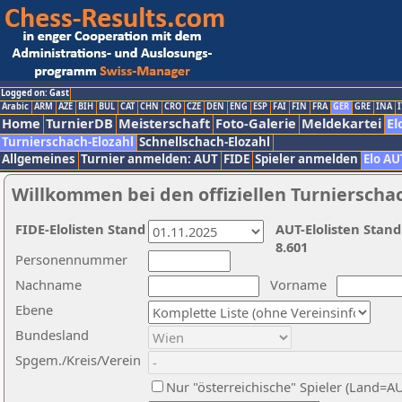
Logged on: Gast
Arabic
ARM
AZE
BIH
BUL
CAT
CHN
CRO
CZE
DEN
ENG
ESP
FAI
FIN
FRA
GER
GRE
INA
I
Home
TurnierDB
Meisterschaft
Foto-Galerie
Meldekartei
El
Turnierschach-Elozahl
Schnellschach-Elozahl
Allgemeines
Turnier anmelden: AUT
FIDE
Spieler anmelden
Elo AU
Willkommen bei den offiziellen Turnierscha
FIDE-Elolisten Stand
AUT-Elolisten Stand
8.601
Personennummer
Nachname
Vorname
Ebene
Bundesland
Spgem./Kreis/Verein
Nur "österreichische" Spieler (Land=A