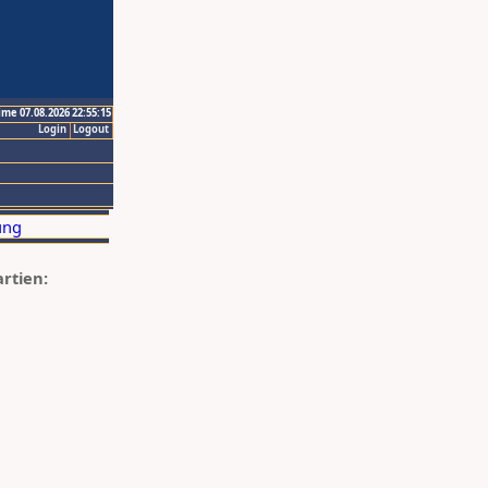
ime 07.08.2026 22:55:15
Login
Logout
artien: