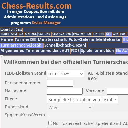
Logged on: Gast
Arabic
ARM
AZE
BIH
BUL
CAT
CHN
CRO
CZE
DEN
ENG
ESP
FAI
FIN
FRA
GER
GRE
INA
I
Home
TurnierDB
Meisterschaft
Foto-Galerie
Meldekartei
El
Turnierschach-Elozahl
Schnellschach-Elozahl
Allgemeines
Turnier anmelden: AUT
FIDE
Spieler anmelden
Elo AU
Willkommen bei den offiziellen Turnierscha
FIDE-Elolisten Stand
AUT-Elolisten Stand
8.601
Personennummer
Nachname
Vorname
Ebene
Bundesland
Spgem./Kreis/Verein
Nur "österreichische" Spieler (Land=A