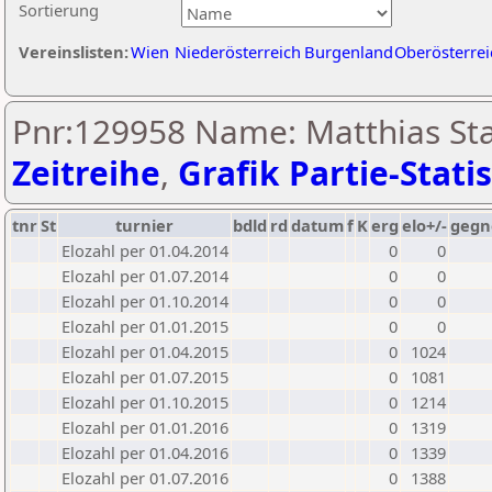
Sortierung
Vereinslisten:
Wien
Niederösterreich
Burgenland
Oberösterrei
Pnr:129958 Name: Matthias Sta
Zeitreihe
,
Grafik Partie-Statis
tnr
St
turnier
bdld
rd
datum
f
K
erg
elo+/-
gegn
Elozahl per 01.04.2014
0
0
Elozahl per 01.07.2014
0
0
Elozahl per 01.10.2014
0
0
Elozahl per 01.01.2015
0
0
Elozahl per 01.04.2015
0
1024
Elozahl per 01.07.2015
0
1081
Elozahl per 01.10.2015
0
1214
Elozahl per 01.01.2016
0
1319
Elozahl per 01.04.2016
0
1339
Elozahl per 01.07.2016
0
1388