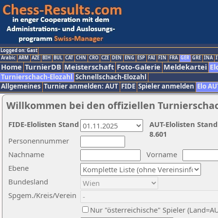
Logged on: Gast
Arabic
ARM
AZE
BIH
BUL
CAT
CHN
CRO
CZE
DEN
ENG
ESP
FAI
FIN
FRA
GER
GRE
INA
I
Home
TurnierDB
Meisterschaft
Foto-Galerie
Meldekartei
El
Turnierschach-Elozahl
Schnellschach-Elozahl
Allgemeines
Turnier anmelden: AUT
FIDE
Spieler anmelden
Elo AU
Willkommen bei den offiziellen Turnierscha
FIDE-Elolisten Stand
AUT-Elolisten Stand
8.601
Personennummer
Nachname
Vorname
Ebene
Bundesland
Spgem./Kreis/Verein
Nur "österreichische" Spieler (Land=A