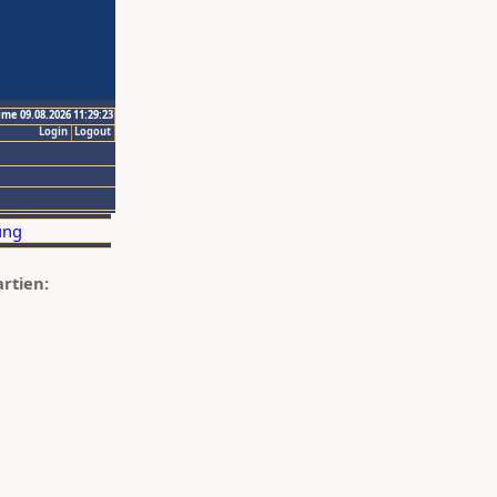
ime 09.08.2026 11:29:23
Login
Logout
artien: