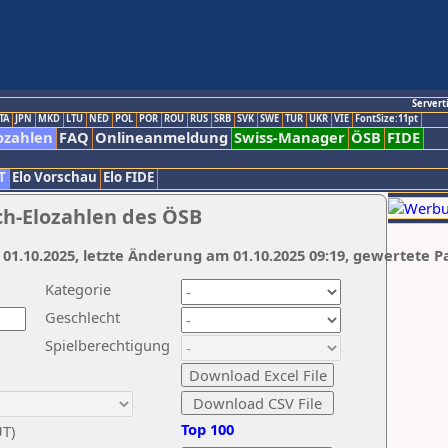
Servert
TA
JPN
MKD
LTU
NED
POL
POR
ROU
RUS
SRB
SVK
SWE
TUR
UKR
VIE
FontSize:11pt
ozahlen
FAQ
Onlineanmeldung
Swiss-Manager
ÖSB
FIDE
T
Elo Vorschau
Elo FIDE
ch-Elozahlen des ÖSB
 01.10.2025, letzte Änderung am 01.10.2025 09:19, gewertete P
Kategorie
Geschlecht
Spielberechtigung
Top 100
UT)