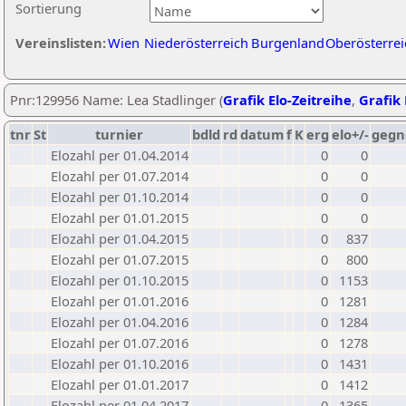
Sortierung
Vereinslisten:
Wien
Niederösterreich
Burgenland
Oberösterrei
Pnr:129956 Name: Lea Stadlinger (
Grafik Elo-Zeitreihe
,
Grafik 
tnr
St
turnier
bdld
rd
datum
f
K
erg
elo+/-
gegn
Elozahl per 01.04.2014
0
0
Elozahl per 01.07.2014
0
0
Elozahl per 01.10.2014
0
0
Elozahl per 01.01.2015
0
0
Elozahl per 01.04.2015
0
837
Elozahl per 01.07.2015
0
800
Elozahl per 01.10.2015
0
1153
Elozahl per 01.01.2016
0
1281
Elozahl per 01.04.2016
0
1284
Elozahl per 01.07.2016
0
1278
Elozahl per 01.10.2016
0
1431
Elozahl per 01.01.2017
0
1412
Elozahl per 01.04.2017
0
1365