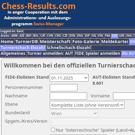
Logged on: Gast
Arabic
ARM
AZE
BIH
BUL
CAT
CHN
CRO
CZE
DEN
ENG
ESP
FAI
FIN
FRA
GER
GRE
INA
I
Home
TurnierDB
Meisterschaft
Foto-Galerie
Meldekartei
El
Turnierschach-Elozahl
Schnellschach-Elozahl
Allgemeines
Turnier anmelden: AUT
FIDE
Spieler anmelden
Elo AU
Willkommen bei den offiziellen Turnierscha
FIDE-Elolisten Stand
AUT-Elolisten Stand
8.601
Personennummer
Nachname
Vorname
Ebene
Bundesland
Spgem./Kreis/Verein
Nur "österreichische" Spieler (Land=A