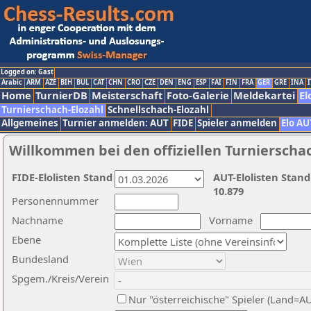
Logged on: Gast
Arabic
ARM
AZE
BIH
BUL
CAT
CHN
CRO
CZE
DEN
ENG
ESP
FAI
FIN
FRA
GER
GRE
INA
I
Home
TurnierDB
Meisterschaft
Foto-Galerie
Meldekartei
El
Turnierschach-Elozahl
Schnellschach-Elozahl
Allgemeines
Turnier anmelden: AUT
FIDE
Spieler anmelden
Elo AU
Willkommen bei den offiziellen Turnierscha
FIDE-Elolisten Stand
AUT-Elolisten Stand
10.879
Personennummer
Nachname
Vorname
Ebene
Bundesland
Spgem./Kreis/Verein
Nur "österreichische" Spieler (Land=A